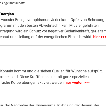
ge Engelsbotschaft!
Energien
bewusster Energievampirismus: Jeder kann Opfer von Behexung
rogramm mit den besten Abwehrtechniken. Mit vier geführten
tragung wird ein Schutz vor negativer Gedankenkraft, gezielte
baut und Heilung auf der energetischen Ebene bewirkt.
hier >>
n Kontakt kommt und die sieben Quellen für Wünsche aufspürt,
net sind. Diese Kraftfelder sind mit ganz speziellen
ache Körperübungen aktiviert werden.
hier weiter >>>
s der Geometrie des Universums. In ihr sind der Beginn, der