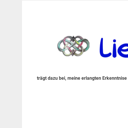
Zum
Inhalt
trägt dazu bei, diese mir erlangte Erkenntnis an
LiebeIsstLeben
springen
trägt dazu bei, meine erlangten Erkenntnise