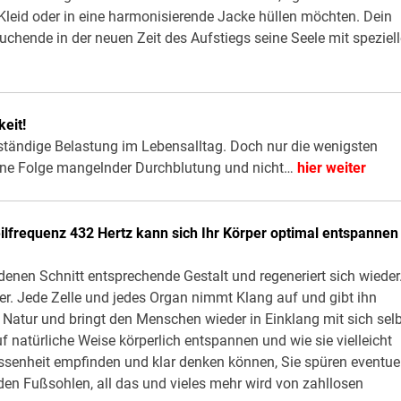
s Kleid oder in eine harmonisierende Jacke hüllen möchten. Dein
Suchende in der neuen Zeit des Aufstiegs seine Seele mit speziel
eit!
ständige Belastung im Lebensalltag. Doch nur die wenigsten
eine Folge mangelnder Durchblutung und nicht…
hier weiter
lfrequenz 432 Hertz kann sich Ihr Körper optimal entspannen
denen Schnitt entsprechende Gestalt und regeneriert sich wieder
. Jede Zelle und jedes Organ nimmt Klang auf und gibt ihn
 Natur und bringt den Menschen wieder in Einklang mit sich sel
 natürliche Weise körperlich entspannen und wie sie vielleicht
enheit empfinden und klar denken können, Sie spüren eventuel
 den Fußsohlen, all das und vieles mehr wird von zahllosen