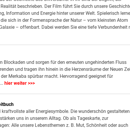
ealität beschrieben. Der Film führt Sie durch unsere Geschicht
, Information und Energie hinter unserer Welt. Spielerisch lern
, die sich in der Formensprache der Natur – vom kleinsten Atom
alaxie – offenbart. Dabei werden Sie eine tiefe Verbundenheit 
on Blockaden und sorgen für den erneuten ungehinderten Fluss
renden und tragen ihn hinein in die Herzensräume der Neuen Zei
 der Merkaba spürbar macht. Hervorragend geeignet für
n…
hier weiter >>>
eitbuch
raftvollste aller Energiesymbole. Die wunderschön gestalteten
stärken uns in unserem Alltag. Ob als Tageskarte, zur
agen: Alle unsere Lebensthemen z. B. Mut, Schönheit oder auch