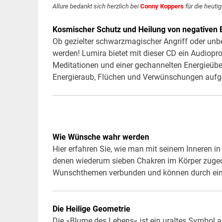
Allure bedankt sich herzlich bei
Conny Koppers
für die heuti
Kosmischer Schutz und Heilung von negativen 
Ob gezielter schwarzmagischer Angriff oder un
werden! Lumira bietet mit dieser CD ein Audiop
Meditationen und einer gechannelten Energieüber
Energieraub, Flüchen und Verwünschungen aufge
Wie Wünsche wahr werden
Hier erfahren Sie, wie man mit seinem Inneren i
denen wiederum sieben Chakren im Körper zugeord
Wunschthemen verbunden und können durch einf
Die Heilige Geometrie
Die »Blume des Lebens« ist ein uraltes Symbol au