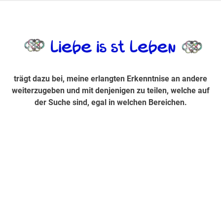
Zum
Inhalt
trägt dazu bei, diese mir erlangte Erkenntnis an andere
LiebeIsstLe
springen
weiterzugeben und mit denjenigen zu teilen, welche auf der
Suche sind, egal in welchen Bereichen.
trägt dazu bei, meine erlangten Erkenntnise an andere
weiterzugeben und mit denjenigen zu teilen, welche auf
der Suche sind, egal in welchen Bereichen.