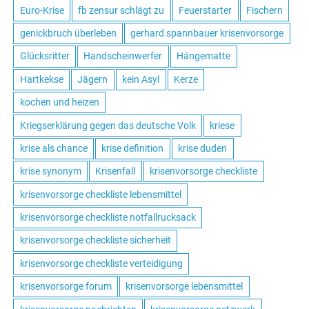
Euro-Krise
fb zensur schlägt zu
Feuerstarter
Fischern
genickbruch überleben
gerhard spannbauer krisenvorsorge
Glücksritter
Handscheinwerfer
Hängematte
Hartkekse
Jägern
kein Asyl
Kerze
kochen und heizen
Kriegserklärung gegen das deutsche Volk
kriese
krise als chance
krise definition
krise duden
krise synonym
Krisenfall
krisenvorsorge checkliste
krisenvorsorge checkliste lebensmittel
krisenvorsorge checkliste notfallrucksack
krisenvorsorge checkliste sicherheit
krisenvorsorge checkliste verteidigung
krisenvorsorge forum
krisenvorsorge lebensmittel