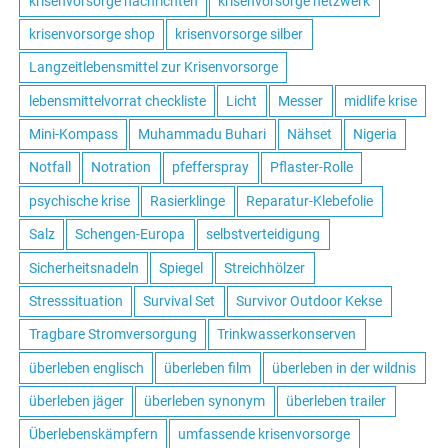
krisenvorsorge nachrichten
krisenvorsorge netzwerk
krisenvorsorge shop
krisenvorsorge silber
Langzeitlebensmittel zur Krisenvorsorge
lebensmittelvorrat checkliste
Licht
Messer
midlife krise
Mini-Kompass
Muhammadu Buhari
Nähset
Nigeria
Notfall
Notration
pfefferspray
Pflaster-Rolle
psychische krise
Rasierklinge
Reparatur-Klebefolie
Salz
Schengen-Europa
selbstverteidigung
Sicherheitsnadeln
Spiegel
Streichhölzer
Stresssituation
Survival Set
Survivor Outdoor Kekse
Tragbare Stromversorgung
Trinkwasserkonserven
überleben englisch
überleben film
überleben in der wildnis
überleben jäger
überleben synonym
überleben trailer
Überlebenskämpfern
umfassende krisenvorsorge