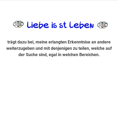
Zum
Inhalt
trägt dazu bei, diese mir erlangte Erkenntnis an andere
LiebeIsstLe
springen
weiterzugeben und mit denjenigen zu teilen, welche auf der
Suche sind, egal in welchen Bereichen.
trägt dazu bei, meine erlangten Erkenntnise an andere
weiterzugeben und mit denjenigen zu teilen, welche auf
der Suche sind, egal in welchen Bereichen.