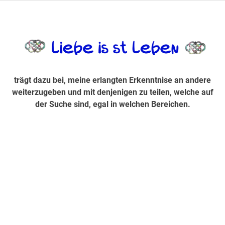
Zum
Inhalt
trägt dazu bei, diese mir erlangte Erkenntnis an andere
LiebeIsstLe
springen
weiterzugeben und mit denjenigen zu teilen, welche auf der
Suche sind, egal in welchen Bereichen.
trägt dazu bei, meine erlangten Erkenntnise an andere
weiterzugeben und mit denjenigen zu teilen, welche auf
der Suche sind, egal in welchen Bereichen.