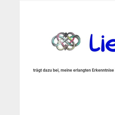
Zum
Inhalt
trägt dazu bei, diese mir erlangte Erkenntnis an
LiebeIsstLeben
springen
trägt dazu bei, meine erlangten Erkenntnise