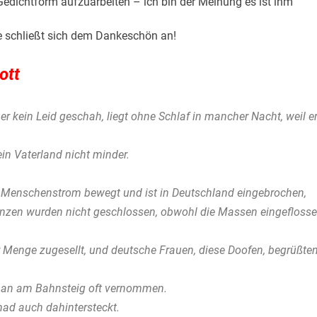
Gedichtform aufzuarbeiten – ich bin der Meinung es ist ihm
e schließt sich dem Dankeschön an!
ott
er kein Leid geschah, liegt ohne Schlaf in mancher Nacht, weil e
in Vaterland nicht minder.
in Menschenstrom bewegt und ist in Deutschland eingebrochen,
renzen wurden nicht geschlossen, obwohl die Massen eingeflosse
 Menge zugesellt, und deutsche Frauen, diese Doofen, begrüßte
 man am Bahnsteig oft vernommen.
had auch dahintersteckt.