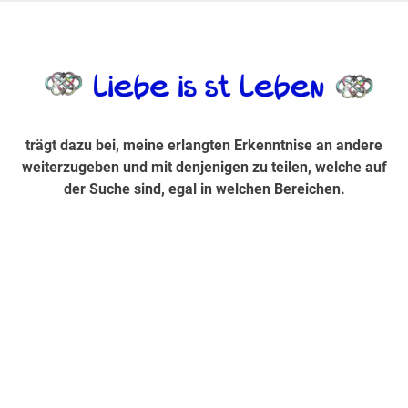
Zum
Inhalt
trägt dazu bei, diese mir erlangte Erkenntnis an andere
LiebeIsstLe
springen
weiterzugeben und mit denjenigen zu teilen, welche auf der
Suche sind, egal in welchen Bereichen.
trägt dazu bei, meine erlangten Erkenntnise an andere
weiterzugeben und mit denjenigen zu teilen, welche auf
der Suche sind, egal in welchen Bereichen.