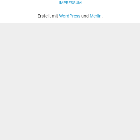
IMPRESSUM
Erstellt mit
WordPress
und
Merlin
.