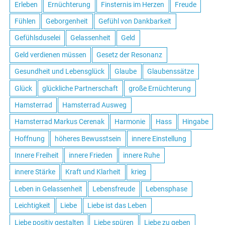
Erleben
Ernüchterung
Finsternis im Herzen
Freude
Fühlen
Geborgenheit
Gefühl von Dankbarkeit
Gefühlsduselei
Gelassenheit
Geld
Geld verdienen müssen
Gesetz der Resonanz
Gesundheit und Lebensglück
Glaube
Glaubenssätze
Glück
glückliche Partnerschaft
große Ernüchterung
Hamsterrad
Hamsterrad Ausweg
Hamsterrad Markus Cerenak
Harmonie
Hass
Hingabe
Hoffnung
höheres Bewusstsein
innere Einstellung
Innere Freiheit
innere Frieden
innere Ruhe
innere Stärke
Kraft und Klarheit
krieg
Leben in Gelassenheit
Lebensfreude
Lebensphase
Leichtigkeit
Liebe
Liebe ist das Leben
Liebe positiv gestalten
Liebe spüren
Liebe zu geben