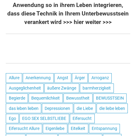
Anwendung so in ihrem Leben integrieren,
dass diese Technik in Ihrem Unterbewusstsein
verankert wird
>>> hier weiter >>>
Allure
Anerkennung
Angst
Ärger
Arroganz
Ausgeglichenheit
äußere Zwänge
barmherzigkeit
Begierde
Bequemlichkeit
Bewusstheit
BEWUSSTSEIN
das leben lieben
Depressionen
die Liebe
die liebe leben
Ego
EGO SEX SELBSTLIEBE
Eifersucht
Eifersucht Allure
Eigenliebe
Eitelkeit
Entspannung