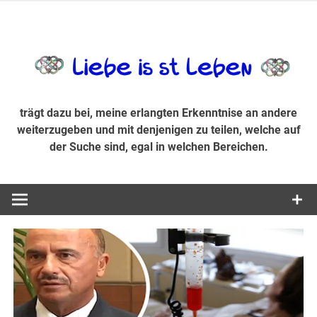
Zum
Inhalt
trägt dazu bei, diese mir erlangte Erkenntnis an andere
LiebeIsstLe
springen
weiterzugeben und mit denjenigen zu teilen, welche auf der
Suche sind, egal in welchen Bereichen.
trägt dazu bei, meine erlangten Erkenntnise an andere
weiterzugeben und mit denjenigen zu teilen, welche auf
der Suche sind, egal in welchen Bereichen.