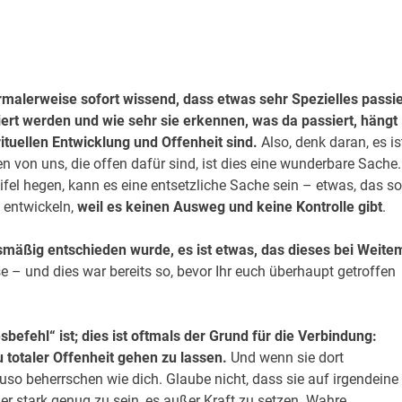
alerweise sofort wissend, dass etwas sehr Spezielles passie
ert werden und wie sehr sie erkennen, was da passiert, hängt
ituellen Entwicklung und Offenheit sind.
Also, denk daran, es is
en von uns, die offen dafür sind, ist dies eine wunderbare Sache.
eifel hegen, kann es eine entsetzliche Sache sein – etwas, das so
u entwickeln,
weil es keinen Ausweg und keine Kontrolle gibt
.
hlsmäßig entschieden wurde, es ist etwas, das dieses bei Weite
ise – und dies war bereits so, bevor Ihr euch überhaupt getroffen
befehl“ ist; dies ist oftmals der Grund für die Verbindung:
totaler Offenheit gehen zu lassen.
Und wenn sie dort
o beherrschen wie dich. Glaube nicht, dass sie auf irgendeine
r stark genug zu sein, es außer Kraft zu setzen. Wahre