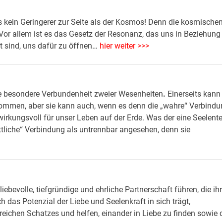
s kein Geringerer zur Seite als der Kosmos! Denn die kosmische
or allem ist es das Gesetz der Resonanz, das uns in Beziehung
it sind, uns dafür zu öffnen…
hier weiter >>>
ine besondere Verbundenheit zweier Wesenheiten
.
Einerseits kann
rkommen, aber sie kann auch, wenn es denn die „wahre“ Verbind
irkungsvoll für unser Leben auf der Erde. Was der eine Seelente
öttliche“ Verbindung als untrennbar angesehen, denn sie
iebevolle, tiefgründige und ehrliche Partnerschaft führen, die ih
 das Potenzial der Liebe und Seelenkraft in sich trägt,
reichen Schatzes und helfen, einander in Liebe zu finden sowie 