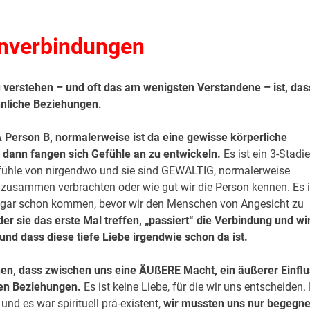
nverbindungen
 verstehen – und oft das am wenigsten Verstandene – ist, das
hnliche Beziehungen.
A Person B, normalerweise ist da eine gewisse körperliche
 dann fangen sich Gefühle an zu entwickeln.
Es ist ein 3-Stadie
fühle von nirgendwo und sie sind GEWALTIG, normalerweise
r zusammen verbrachten oder wie gut wir die Person kennen. Es i
ogar schon kommen, bevor wir den Menschen von Angesicht zu
er sie das erste Mal treffen, „passiert“ die Verbindung und wi
und dass diese tiefe Liebe irgendwie schon da ist.
nen, dass zwischen uns eine ÄUßERE Macht, ein äußerer Einflu
llen Beziehungen.
Es ist keine Liebe, für die wir uns entscheiden.
nd es war spirituell prä-existent,
wir mussten uns nur begegne