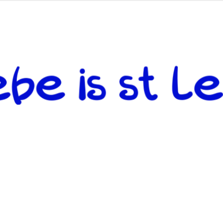
 andere weiterzugeben und mit denjenigen zu teilen, welche auf d