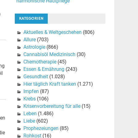
harmonische Hautpflege
n
KATEGORIEN
Aktuelles & Weltgeschehen
(806)
Allure
(703)
Astrologie
(866)
Cannabisöl Medizinisch
(30)
Chemotherapie
(45)
ung
Essen & Ernährung
(243)
il
Gesundheit
(1.028)
Hier täglich Kraft tanken
(1.271)
Impfen
(87)
Krebs
(106)
Krisenvorbereitung für alle
(15)
Leben
(1.486)
ren
Liebe
(602)
Prophezeiungen
(85)
die
Rohkost
(16)