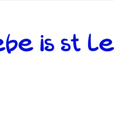
 andere weiterzugeben und mit denjenigen zu teilen, welche auf d