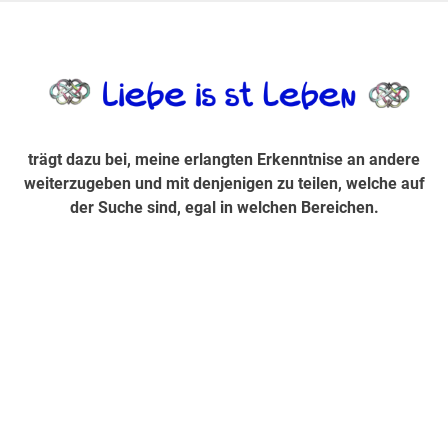
Zum
Inhalt
trägt dazu bei, diese mir erlangte Erkenntnis an andere
LiebeIsstLe
springen
weiterzugeben und mit denjenigen zu teilen, welche auf der
Suche sind, egal in welchen Bereichen.
trägt dazu bei, meine erlangten Erkenntnise an andere
weiterzugeben und mit denjenigen zu teilen, welche auf
der Suche sind, egal in welchen Bereichen.