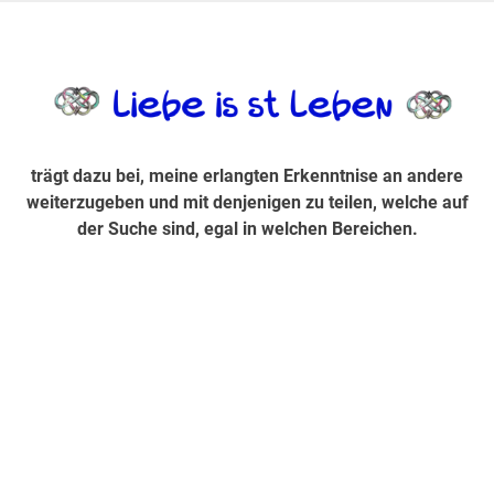
Zum
Inhalt
trägt dazu bei, diese mir erlangte Erkenntnis an andere
LiebeIsstLe
springen
weiterzugeben und mit denjenigen zu teilen, welche auf der
Suche sind, egal in welchen Bereichen.
trägt dazu bei, meine erlangten Erkenntnise an andere
weiterzugeben und mit denjenigen zu teilen, welche auf
der Suche sind, egal in welchen Bereichen.