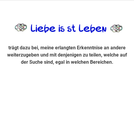
Zum
Inhalt
trägt dazu bei, diese mir erlangte Erkenntnis an andere
LiebeIsstLe
springen
weiterzugeben und mit denjenigen zu teilen, welche auf der
Suche sind, egal in welchen Bereichen.
trägt dazu bei, meine erlangten Erkenntnise an andere
weiterzugeben und mit denjenigen zu teilen, welche auf
der Suche sind, egal in welchen Bereichen.