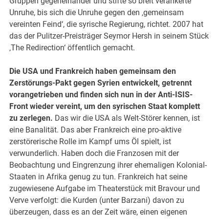
Gruppen gegeneinander und stifte so breit verankerte
Unruhe, bis sich die Unruhe gegen den ‚gemeinsam
vereinten Feind‘, die syrische Regierung, richtet. 2007 hat
das der Pulitzer-Preisträger Seymor Hersh in seinem Stück
‚The Redirection‘ öffentlich gemacht.
Die USA und Frankreich haben gemeinsam den
Zerstörungs-Pakt gegen Syrien entwickelt, getrennt
vorangetrieben und finden sich nun in der Anti-ISIS-
Front wieder vereint, um den syrischen Staat komplett
zu zerlegen.
Das wir die USA als Welt-Störer kennen, ist
eine Banalität. Das aber Frankreich eine pro-aktive
zerstörerische Rolle im Kampf ums Öl spielt, ist
verwunderlich. Haben doch die Franzosen mit der
Beobachtung und Eingrenzung ihrer ehemaligen Kolonial-
Staaten in Afrika genug zu tun. Frankreich hat seine
zugewiesene Aufgabe im Theaterstück mit Bravour und
Verve verfolgt: die Kurden (unter Barzani) davon zu
überzeugen, dass es an der Zeit wäre, einen eigenen