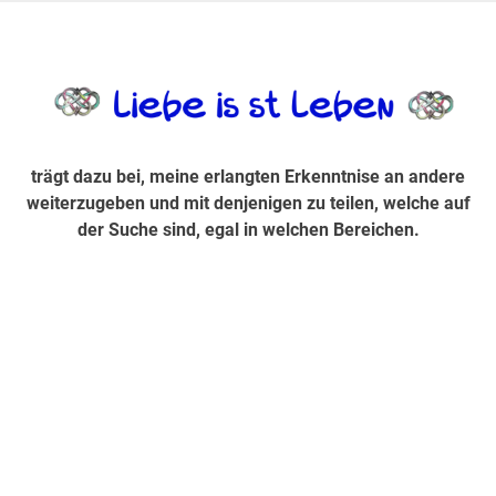
Zum
Inhalt
trägt dazu bei, diese mir erlangte Erkenntnis an andere
LiebeIsstLe
springen
weiterzugeben und mit denjenigen zu teilen, welche auf der
Suche sind, egal in welchen Bereichen.
trägt dazu bei, meine erlangten Erkenntnise an andere
weiterzugeben und mit denjenigen zu teilen, welche auf
der Suche sind, egal in welchen Bereichen.