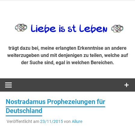
Zum
Inhalt
trägt dazu bei, diese mir erlangte Erkenntnis an andere
LiebeIsstLe
springen
weiterzugeben und mit denjenigen zu teilen, welche auf der
Suche sind, egal in welchen Bereichen.
trägt dazu bei, meine erlangten Erkenntnise an andere
weiterzugeben und mit denjenigen zu teilen, welche auf
der Suche sind, egal in welchen Bereichen.
Nostradamus Prophezeiungen für
Deutschland
Veröffentlicht am
23/11/2015
von
Allure