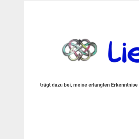
Zum
Inhalt
trägt dazu bei, diese mir erlangte Erkenntnis an
LiebeIsstLeben
springen
trägt dazu bei, meine erlangten Erkenntnise