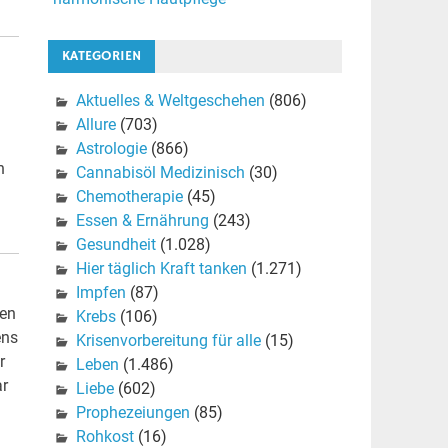
KATEGORIEN
Aktuelles & Weltgeschehen
(806)
Allure
(703)
Astrologie
(866)
n
Cannabisöl Medizinisch
(30)
Chemotherapie
(45)
Essen & Ernährung
(243)
Gesundheit
(1.028)
Hier täglich Kraft tanken
(1.271)
Impfen
(87)
den
Krebs
(106)
ens
Krisenvorbereitung für alle
(15)
r
Leben
(1.486)
ar
Liebe
(602)
Prophezeiungen
(85)
Rohkost
(16)