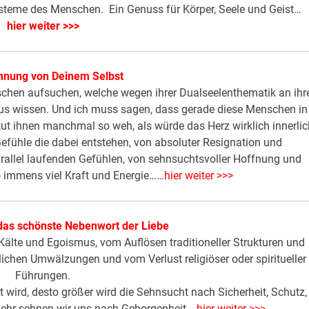
Systeme des Menschen. Ein Genuss für Körper, Seele und Geist…
hier weiter >>>
nnung von Deinem Selbst
chen aufsuchen, welche wegen ihrer Dualseelenthematik an ihr
us wissen. Und ich muss sagen, dass gerade diese Menschen in
tut ihnen manchmal so weh, als würde das Herz wirklich innerli
Gefühle die dabei entstehen, von absoluter Resignation und
arallel laufenden Gefühlen, von sehnsuchtsvoller Hoffnung und
o immens viel Kraft und Energie……
hier weiter >>>
das schönste Nebenwort der Liebe
on Kälte und Egoismus, vom Auflösen traditioneller Strukturen und
lichen Umwälzungen und vom Verlust religiöser oder spiritueller
Führungen.
lt wird, desto größer wird die Sehnsucht nach Sicherheit, Schutz,
mehr sehnen wir uns nach Geborgenheit…
hier weiter >>>