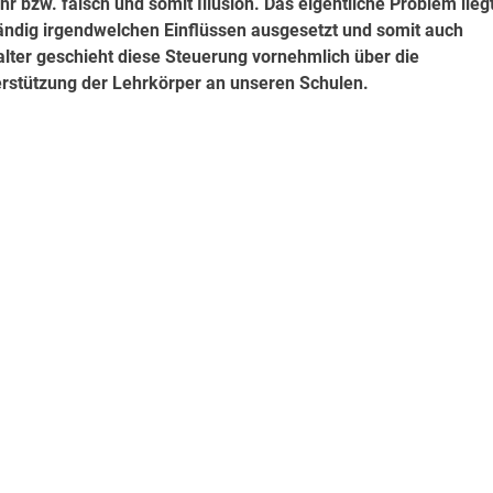
hr bzw. falsch und somit Illusion. Das eigentliche Problem liegt
ändig irgendwelchen Einflüssen ausgesetzt und somit auch
alter geschieht diese Steuerung vornehmlich über die
rstützung der Lehrkörper an unseren Schulen.