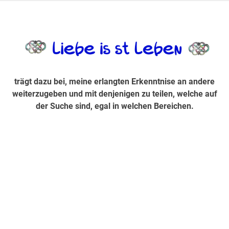
Zum
Inhalt
trägt dazu bei, diese mir erlangte Erkenntnis an andere
LiebeIsstLe
springen
weiterzugeben und mit denjenigen zu teilen, welche auf der
Suche sind, egal in welchen Bereichen.
trägt dazu bei, meine erlangten Erkenntnise an andere
weiterzugeben und mit denjenigen zu teilen, welche auf
der Suche sind, egal in welchen Bereichen.