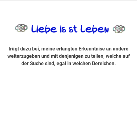
Zum
Inhalt
trägt dazu bei, diese mir erlangte Erkenntnis an andere
LiebeIsstLe
springen
weiterzugeben und mit denjenigen zu teilen, welche auf der
Suche sind, egal in welchen Bereichen.
trägt dazu bei, meine erlangten Erkenntnise an andere
weiterzugeben und mit denjenigen zu teilen, welche auf
der Suche sind, egal in welchen Bereichen.