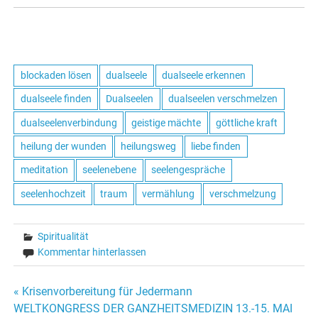
blockaden lösen
dualseele
dualseele erkennen
dualseele finden
Dualseelen
dualseelen verschmelzen
dualseelenverbindung
geistige mächte
göttliche kraft
heilung der wunden
heilungsweg
liebe finden
meditation
seelenebene
seelengespräche
seelenhochzeit
traum
vermählung
verschmelzung
Spiritualität
Kommentar hinterlassen
« Krisenvorbereitung für Jedermann
Beitrags-
WELTKONGRESS DER GANZHEITSMEDIZIN 13.-15. MAI