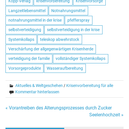
Kopp-Verlag
krisenvorbereitung
Krisenvorsorge
Langzeitlebensmittel
Notnahrungsmittel
notnahrungsmittel in der krise
pfefferspray
selbstverteidigung
selbstverteidigung in der krise
Systemkollaps
teleskop abwehrstock
Verschärfung der allgegenwärtigen Krisenherde
verteidigung der familie
vollständiger Systemkollaps
Vorsorgeprodukte
Wasseraufbereitung
Aktuelles & Weltgeschehen
/
Krisenvorbereitung für alle
Kommentar hinterlassen
« Vorantreiben des Alterungsprozesses durch Zucker
Beitrags-
Seelenhochzeit »
Navigation