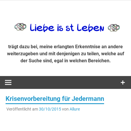
Zum
Inhalt
trägt dazu bei, diese mir erlangte Erkenntnis an andere
LiebeIsstLe
springen
weiterzugeben und mit denjenigen zu teilen, welche auf der
Suche sind, egal in welchen Bereichen.
trägt dazu bei, meine erlangten Erkenntnise an andere
weiterzugeben und mit denjenigen zu teilen, welche auf
der Suche sind, egal in welchen Bereichen.
Krisenvorbereitung für Jedermann
Veröffentlicht am
30/10/2015
von
Allure