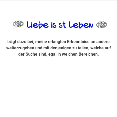
Zum
Inhalt
trägt dazu bei, diese mir erlangte Erkenntnis an andere
LiebeIsstLe
springen
weiterzugeben und mit denjenigen zu teilen, welche auf der
Suche sind, egal in welchen Bereichen.
trägt dazu bei, meine erlangten Erkenntnise an andere
weiterzugeben und mit denjenigen zu teilen, welche auf
der Suche sind, egal in welchen Bereichen.