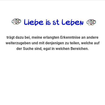
Zum
Inhalt
trägt dazu bei, diese mir erlangte Erkenntnis an andere
LiebeIsstLe
springen
weiterzugeben und mit denjenigen zu teilen, welche auf der
Suche sind, egal in welchen Bereichen.
trägt dazu bei, meine erlangten Erkenntnise an andere
weiterzugeben und mit denjenigen zu teilen, welche auf
der Suche sind, egal in welchen Bereichen.