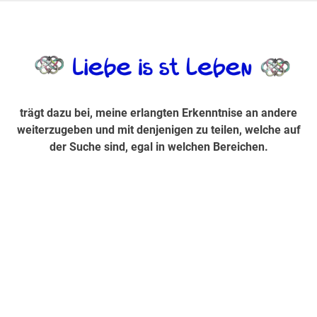
Zum
Inhalt
trägt dazu bei, diese mir erlangte Erkenntnis an andere
LiebeIsstLe
springen
weiterzugeben und mit denjenigen zu teilen, welche auf der
Suche sind, egal in welchen Bereichen.
trägt dazu bei, meine erlangten Erkenntnise an andere
weiterzugeben und mit denjenigen zu teilen, welche auf
der Suche sind, egal in welchen Bereichen.