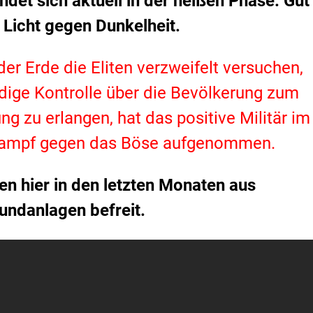
ndet sich aktuell in der heißen Phase.
Gut
 Licht gegen Dunkelheit.
er Erde die Eliten verzweifelt versuchen,
dige Kontrolle über die Bevölkerung zum
g zu erlangen, hat das positive Militär im
 Kampf gegen das Böse aufgenommen.
n hier in den letzten Monaten aus
undanlagen befreit.