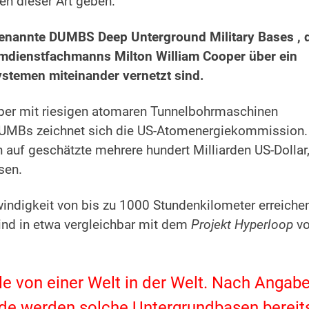
en dieser Art geben.
genannte DUMBS Deep Unterground Military Bases , 
mdienstfachmanns Milton William Cooper über ein
stemen miteinander vernetzt sind.
per mit riesigen atomaren Tunnelbohrmaschinen
 DUMBs zeichnet sich die US-Atomenergiekommission.
 auf geschätzte mehrere hundert Milliarden US-Dollar
sen.
ndigkeit von bis zu 1000 Stundenkilometer erreiche
sind in etwa vergleichbar mit dem
Projekt Hyperloop
v
ile von einer Welt in der Welt. Nach Angab
de werden solche Untergrundbasen bereit