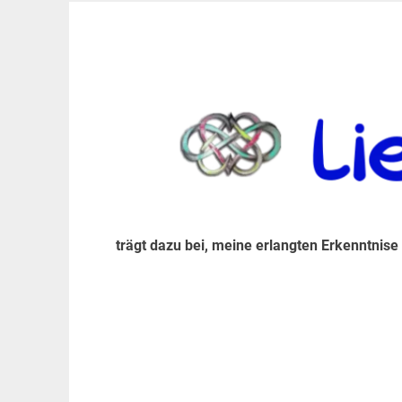
Zum
Inhalt
trägt dazu bei, diese mir erlangte Erkenntnis an
LiebeIsstLeben
springen
trägt dazu bei, meine erlangten Erkenntnise