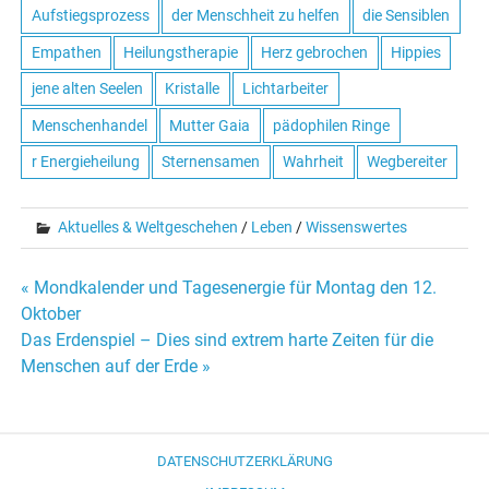
Aufstiegsprozess
der Menschheit zu helfen
die Sensiblen
Empathen
Heilungstherapie
Herz gebrochen
Hippies
jene alten Seelen
Kristalle
Lichtarbeiter
Menschenhandel
Mutter Gaia
pädophilen Ringe
r Energieheilung
Sternensamen
Wahrheit
Wegbereiter
Aktuelles & Weltgeschehen
/
Leben
/
Wissenswertes
« Mondkalender und Tagesenergie für Montag den 12.
Beitrags-
Oktober
Das Erdenspiel – Dies sind extrem harte Zeiten für die
Navigation
Menschen auf der Erde »
DATENSCHUTZERKLÄRUNG