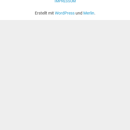
IMPRESSUM
Erstellt mit
WordPress
und
Merlin
.