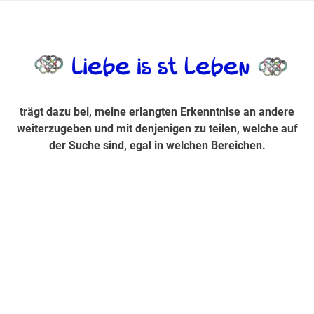
Zum
Inhalt
trägt dazu bei, diese mir erlangte Erkenntnis an andere
LiebeIsstLe
springen
weiterzugeben und mit denjenigen zu teilen, welche auf der
Suche sind, egal in welchen Bereichen.
trägt dazu bei, meine erlangten Erkenntnise an andere
weiterzugeben und mit denjenigen zu teilen, welche auf
der Suche sind, egal in welchen Bereichen.