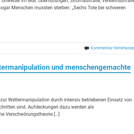
Unwetter im Mai. Überflutungen, Stromausfälle, Verkehrsunfäll
 Sogar Menschen mussten sterben: „Sechs Tote bei schweren
Kommentar hinterlass
rmanipulation und menschengemachte
zur Wettermanipulation durch intensiv betriebenen Einsatz von
schritten sind. Aufdeckungen dazu werden als
che Verschwörungstheorie […]