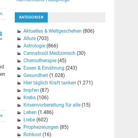
en
KATEGORIEN
Aktuelles & Weltgeschehen
(806)
s
Allure
(703)
Astrologie
(866)
Cannabisöl Medizinisch
(30)
Chemotherapie
(45)
nd
Essen & Ernährung
(243)
hen
Gesundheit
(1.028)
Hier täglich Kraft tanken
(1.271)
Impfen
(87)
Krebs
(106)
Krisenvorbereitung für alle
(15)
Leben
(1.486)
re
Liebe
(602)
Prophezeiungen
(85)
Rohkost
(16)