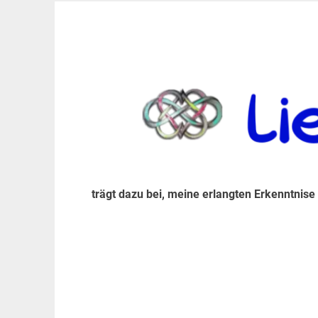
Zum
Inhalt
trägt dazu bei, diese mir erlangte Erkenntnis an
LiebeIsstLeben
springen
trägt dazu bei, meine erlangten Erkenntnise