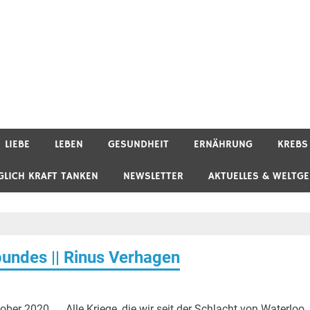
LIEBE
LEBEN
GESUNDHEIT
ERNÄHRUNG
KREBS
GLICH KRAFT TANKEN
NEWSLETTER
AKTUELLES & WELTG
undes || Rinus Verhagen
r 2020 . . Alle Kriege, die wir seit der Schlacht von Waterloo