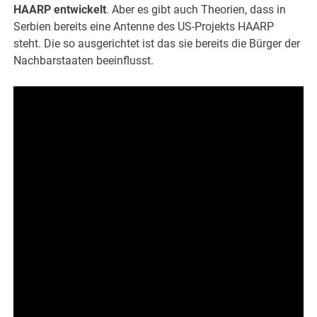
HAARP entwickelt
. Aber es gibt auch Theorien, dass in
Serbien bereits eine Antenne des US-Projekts HAARP
steht. Die so ausgerichtet ist das sie bereits die Bürger der
Nachbarstaaten beeinflusst.
.