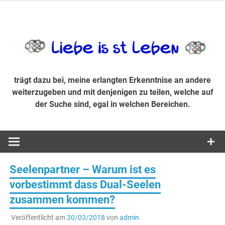
Zum
Inhalt
trägt dazu bei, diese mir erlangte Erkenntnis an andere
LiebeIsstLe
springen
weiterzugeben und mit denjenigen zu teilen, welche auf der
Suche sind, egal in welchen Bereichen.
trägt dazu bei, meine erlangten Erkenntnise an andere
weiterzugeben und mit denjenigen zu teilen, welche auf
der Suche sind, egal in welchen Bereichen.
Seelenpartner – Warum ist es
vorbestimmt dass Dual-Seelen
zusammen kommen?
Veröffentlicht am
30/03/2018
von
admin