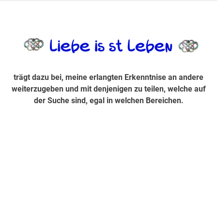
Zum
Inhalt
trägt dazu bei, diese mir erlangte Erkenntnis an andere
LiebeIsstLe
springen
weiterzugeben und mit denjenigen zu teilen, welche auf der
Suche sind, egal in welchen Bereichen.
trägt dazu bei, meine erlangten Erkenntnise an andere
weiterzugeben und mit denjenigen zu teilen, welche auf
der Suche sind, egal in welchen Bereichen.