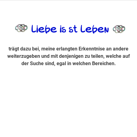
Zum
Inhalt
trägt dazu bei, diese mir erlangte Erkenntnis an andere
LiebeIsstLe
springen
weiterzugeben und mit denjenigen zu teilen, welche auf der
Suche sind, egal in welchen Bereichen.
trägt dazu bei, meine erlangten Erkenntnise an andere
weiterzugeben und mit denjenigen zu teilen, welche auf
der Suche sind, egal in welchen Bereichen.