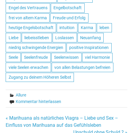
Engel des Vertrauens
Engelbotschaft
frei von altem Karma
Freude und Erfolg
heutige Engelsbotschaft
intuition
Karma
leben
Liebe
liebeisstleben
Loslassen
Neuanfang
niedrig schwingende Energien
positive Inspirationen
Seele
Seelenfreude
Seelenwissen
viel Harmonie
viele Seelen erwachen
von allen Belastungen befreien
Zugang zu deinem Höheren Selbst
Allure
Kommentar hinterlassen
« Marihuana als natürliches Viagra – Liebe und Sex –
Beitrags-
Einfluss von Marihuana auf das Gefühlsleben
Unschuld ohne Schuld ? »