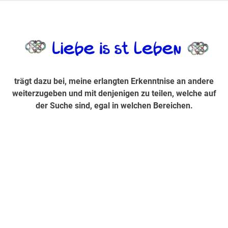
Zum
Inhalt
trägt dazu bei, diese mir erlangte Erkenntnis an andere
LiebeIsstLe
springen
weiterzugeben und mit denjenigen zu teilen, welche auf der
Suche sind, egal in welchen Bereichen.
trägt dazu bei, meine erlangten Erkenntnise an andere
weiterzugeben und mit denjenigen zu teilen, welche auf
der Suche sind, egal in welchen Bereichen.