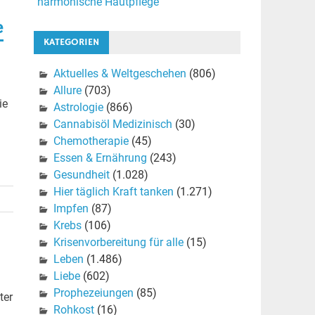
harmonische Hautpflege
e
KATEGORIEN
Aktuelles & Weltgeschehen
(806)
Allure
(703)
ie
Astrologie
(866)
Cannabisöl Medizinisch
(30)
Chemotherapie
(45)
Essen & Ernährung
(243)
Gesundheit
(1.028)
Hier täglich Kraft tanken
(1.271)
Impfen
(87)
Krebs
(106)
Krisenvorbereitung für alle
(15)
Leben
(1.486)
Liebe
(602)
Prophezeiungen
(85)
ter
Rohkost
(16)