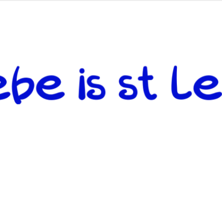
 andere weiterzugeben und mit denjenigen zu teilen, welche auf d