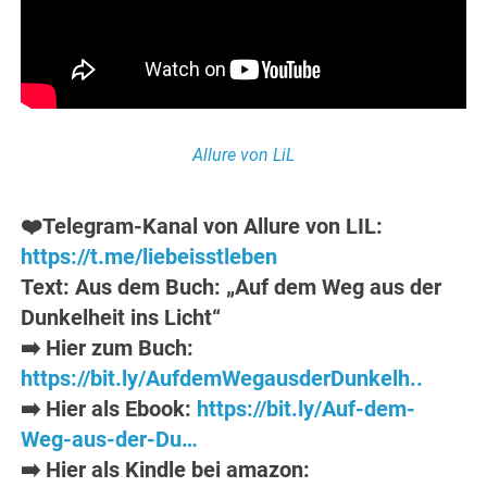
Allure von LiL
❤️Telegram-Kanal von Allure von LIL:
https://t.me/liebeisstleben
Text: Aus dem Buch: „Auf dem Weg aus der
Dunkelheit ins Licht“
➡️ Hier zum Buch:
https://bit.ly/AufdemWegausderDunkelh..
➡️ Hier als Ebook:
https://bit.ly/Auf-dem-
Weg-aus-der-Du…
➡️ Hier als Kindle bei amazon: