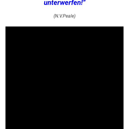
unterwerfen!“
(N.V.Peale)