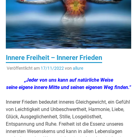
Innere Freiheit – Innerer Frieden
Veröffentlicht am
17/11/2022
von
allure
„Jeder von uns kann auf natürliche Weise
seine eigene innere Mitte und seinen eigenen Weg finden.“
Innerer Frieden bedeutet inneres Gleichgewicht, ein Gefühl
von Leichtigkeit und Unbeschwertheit, Harmonie, Liebe,
Glück, Ausgeglichenheit, Stille, Losgelöstheit,
Entspannung und Ruhe. Freiheit ist die Essenz unseres
innersten Wesenskerns und kann in allen Lebenslagen