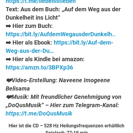
https://t.me/liebeisstleben
Text: Aus dem Buch: „Auf dem Weg aus der
Dunkelheit ins Licht“
➡️ Hier zum Buch:
https://bit.ly/AufdemWegausderDunkelh..
➡️ Hier als Ebook:
https://bit.ly/Auf-dem-
Weg-aus-der-Du…
➡️ Hier als Kindle bei amazon:
https://amzn.to/3BPXp36
❤️Video-Erstellung: Naveene Imogeene
Belisama
❤️Musik: Mit freundlicher Genehmigung von
„DoQusMusik“ – Hier zum Telegram-Kanal:
https://t.me/DoQusMusik
Hier ist die CD – 528 Hz Heilungsfrequenzen erhältlich
Spielzeit: 77:19 min