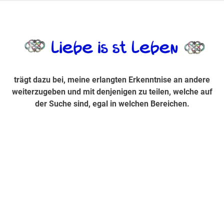
Zum
Inhalt
trägt dazu bei, diese mir erlangte Erkenntnis an andere
LiebeIsstLe
springen
weiterzugeben und mit denjenigen zu teilen, welche auf der
Suche sind, egal in welchen Bereichen.
trägt dazu bei, meine erlangten Erkenntnise an andere
weiterzugeben und mit denjenigen zu teilen, welche auf
der Suche sind, egal in welchen Bereichen.