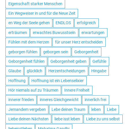
Eigenschaft starker Menschen
Ein Wegweiser in und für die Neue Zeit
en Weg der Seele gehen
ENDLOS
erfolgreich
erträumen
erwachtes Buwusstsein
erwartungen
Fühlen mit dem Herzen
für unser Herz entscheiden
geborgen fühlen
geborgen sein
Geborgenheit
Geborgenheit fühlen
Geborgenheit geben
Gefühle
Glaube
glücklich
Herzentscheidungen
Hingabe
Hoffnung
Hoffnung ist ein Lebenselixier
Hör niemals auf zu Träumen
Innere Freiheit
innerer frieden
inneres Gleichgewicht
innerlich frei
Jemandem vergeben
Lebe deinen Traum
leben
Liebe
Liebe deinen Nächsten
liebe isst leben
Liebe zu uns selbst
liebeisstleben
Mahatma Gandhi