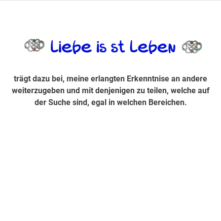
Zum
Inhalt
trägt dazu bei, diese mir erlangte Erkenntnis an andere
LiebeIsstLe
springen
weiterzugeben und mit denjenigen zu teilen, welche auf der
Suche sind, egal in welchen Bereichen.
trägt dazu bei, meine erlangten Erkenntnise an andere
weiterzugeben und mit denjenigen zu teilen, welche auf
der Suche sind, egal in welchen Bereichen.