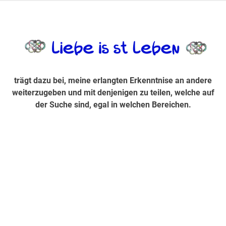
Zum
Inhalt
trägt dazu bei, diese mir erlangte Erkenntnis an andere
LiebeIsstLe
springen
weiterzugeben und mit denjenigen zu teilen, welche auf der
Suche sind, egal in welchen Bereichen.
trägt dazu bei, meine erlangten Erkenntnise an andere
weiterzugeben und mit denjenigen zu teilen, welche auf
der Suche sind, egal in welchen Bereichen.