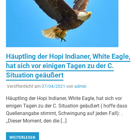
Häuptling der Hopi Indianer, White Eagle,
hat sich vor einigen Tagen zu der C.
Situation geäußert
Veröffentlicht am
07/04/2021
von
admin
Häuptling der Hopi Indianer, White Eagle, hat sich vor
einigen Tagen zu der C. Situation geäußert ( hoffe dass
Quellenangabe stimmt, Schwingung auf jeden Fall): .
„Dieser Moment, den die […]
WEITERLESEN