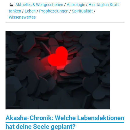
Aktuelles & Weltgeschehen
/
Astrologie
/
Hier täglich Kraft
tanken
/
Leben
/
Prophezeiungen
/
Spiritualität
/
Wissenswertes
Akasha-Chronik: Welche Lebenslektionen
hat deine Seele geplant?