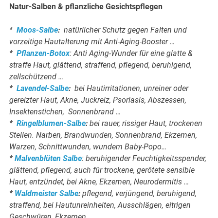
Natur-Salben & pflanzliche Gesichtspflegen
*
Moos-Salbe
:
natürlicher Schutz gegen Falten und
vorzeitige Hautalterung mit Anti-Aging-Booster …
*
Pflanzen-Botox
: Anti Aging-Wunder für eine glatte &
straffe Haut, glättend, straffend, pflegend, beruhigend,
zellschützend …
*
Lavendel-Salbe
:
bei Hautirritationen, unreiner oder
gereizter Haut, Akne, Juckreiz, Psoriasis, Abszessen,
Insektenstichen, Sonnenbrand …
*
Ringelblumen-Salbe
:
bei rauer, rissiger Haut, trockenen
Stellen. Narben, Brandwunden, Sonnenbrand, Ekzemen,
Warzen, Schnittwunden, wundem Baby-Popo…
*
Malvenblüten Salbe
: beruhigender Feuchtigkeitsspender,
glättend, pflegend, auch für trockene, gerötete sensible
Haut, entzündet, bei Akne, Ekzemen, Neurodermitis …
*
Waldmeister Salbe
:
pflegend, verjüngend, beruhigend,
straffend, bei Hautunreinheiten, Ausschlägen, eitrigen
Geschwüren, Ekzemen …