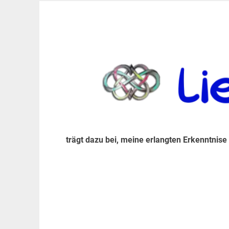
Zum
Inhalt
trägt dazu bei, diese mir erlangte Erkenntnis an
LiebeIsstLeben
springen
trägt dazu bei, meine erlangten Erkenntnise