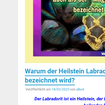
Warum der Heilstein Labrad
bezeichnet wird?
Veröffentlicht am
18/03/2023
von
allure
Der Labradorit ist ein Heilstein, de