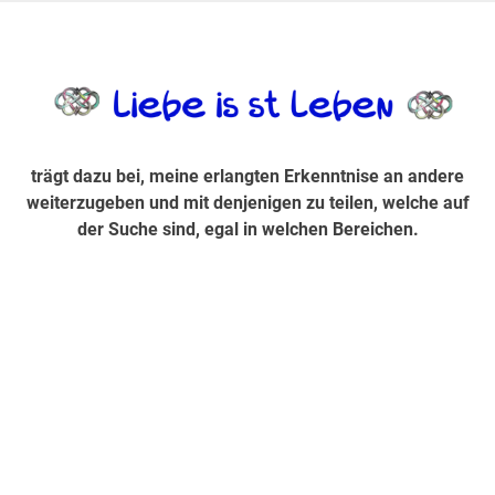
Zum
Inhalt
trägt dazu bei, diese mir erlangte Erkenntnis an andere
LiebeIsstLe
springen
weiterzugeben und mit denjenigen zu teilen, welche auf der
Suche sind, egal in welchen Bereichen.
trägt dazu bei, meine erlangten Erkenntnise an andere
weiterzugeben und mit denjenigen zu teilen, welche auf
der Suche sind, egal in welchen Bereichen.