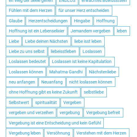
en Weg der Seele gehen
ENDLOS
erwachtes Buwusstsein
Fühlen mit dem Herzen
für unser Herz entscheiden
Glaube
Herzentscheidungen
Hingabe
Hoffnung
Hoffnung ist ein Lebenselixier
Jemandem vergeben
leben
Liebe
Liebe deinen Nächsten
liebe isst leben
Liebe zu uns selbst
liebeisstleben
Loslassen
Loslassen bedeutet
Loslassen ist keine Kapitulation
Loslassen können
Mahatma Gandhi
Nächstenliebe
neu anfangen
Neuanfang
nicht loslassen können
ohne Hoffnung gibt es keine Zukunft
selbstliebe
Selbstwert
spiritualität
Vergeben
vergeben und verzeihen
vergebung
Vergebung befreit
Vergebung ist eine Entscheidung und kein Gefühl
Vergebung leben
Versöhnung
Verstehen mit dem Herzen