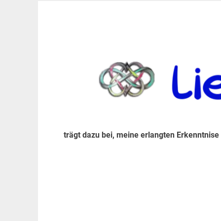
Zum
Inhalt
trägt dazu bei, diese mir erlangte Erkenntnis an
LiebeIsstLeben
springen
trägt dazu bei, meine erlangten Erkenntnise