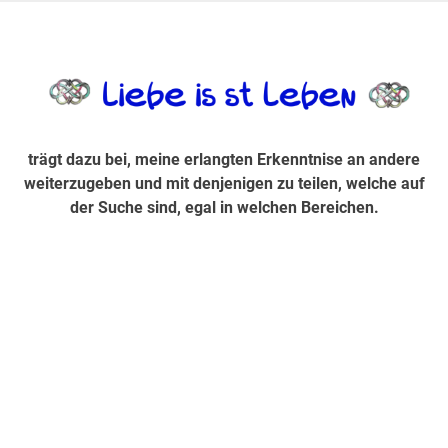
Zum
Inhalt
trägt dazu bei, diese mir erlangte Erkenntnis an andere
LiebeIsstLe
springen
weiterzugeben und mit denjenigen zu teilen, welche auf der
Suche sind, egal in welchen Bereichen.
trägt dazu bei, meine erlangten Erkenntnise an andere
weiterzugeben und mit denjenigen zu teilen, welche auf
der Suche sind, egal in welchen Bereichen.