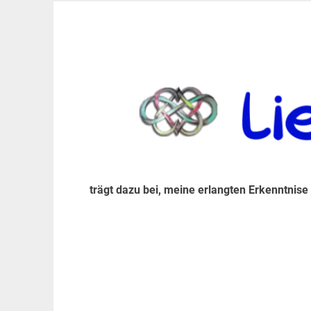
Zum
Inhalt
trägt dazu bei, diese mir erlangte Erkenntnis an
LiebeIsstLeben
springen
trägt dazu bei, meine erlangten Erkenntnise