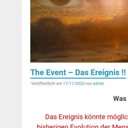
The Event – Das Ereignis !!
Veröffentlicht am
17/11/2020
von
admin
.
Was 
.
Das Ereignis könnte möglic
bisherigen Evolution der Men