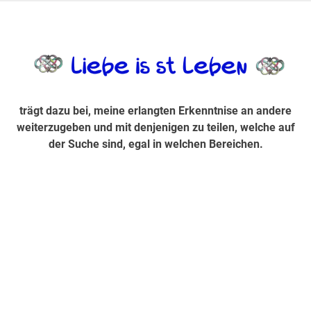
Zum
Inhalt
trägt dazu bei, diese mir erlangte Erkenntnis an andere
LiebeIsstLe
springen
weiterzugeben und mit denjenigen zu teilen, welche auf der
Suche sind, egal in welchen Bereichen.
trägt dazu bei, meine erlangten Erkenntnise an andere
weiterzugeben und mit denjenigen zu teilen, welche auf
der Suche sind, egal in welchen Bereichen.