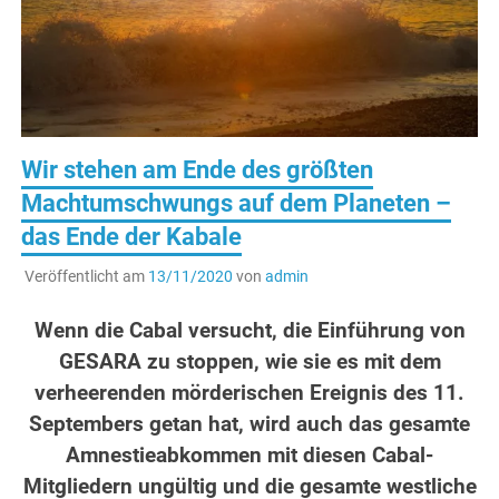
Wir stehen am Ende des größten
Machtumschwungs auf dem Planeten –
das Ende der Kabale
Veröffentlicht am
13/11/2020
von
admin
.
Wenn die Cabal versucht, die Einführung von
GESARA zu stoppen, wie sie es mit dem
verheerenden mörderischen Ereignis des 11.
Septembers getan hat, wird auch das gesamte
Amnestieabkommen mit diesen Cabal-
Mitgliedern ungültig und die gesamte westliche