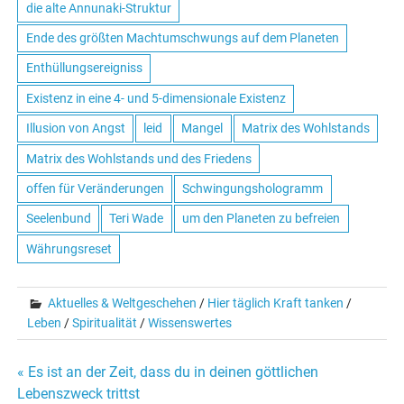
die alte Annunaki-Struktur
Ende des größten Machtumschwungs auf dem Planeten
Enthüllungsereigniss
Existenz in eine 4- und 5-dimensionale Existenz
Illusion von Angst
leid
Mangel
Matrix des Wohlstands
Matrix des Wohlstands und des Friedens
offen für Veränderungen
Schwingungshologramm
Seelenbund
Teri Wade
um den Planeten zu befreien
Währungsreset
Aktuelles & Weltgeschehen
/
Hier täglich Kraft tanken
/
Leben
/
Spiritualität
/
Wissenswertes
« Es ist an der Zeit, dass du in deinen göttlichen
Beitrags-
Lebenszweck trittst