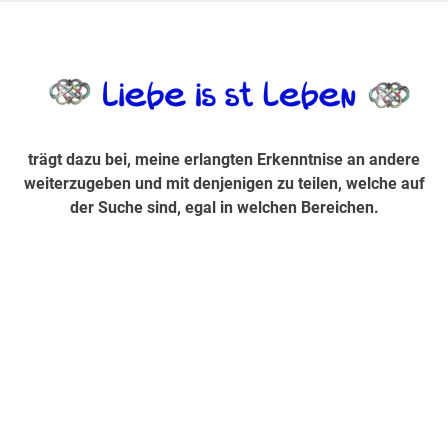
Zum
Inhalt
trägt dazu bei, diese mir erlangte Erkenntnis an andere
LiebeIsstLe
springen
weiterzugeben und mit denjenigen zu teilen, welche auf der
Suche sind, egal in welchen Bereichen.
trägt dazu bei, meine erlangten Erkenntnise an andere
weiterzugeben und mit denjenigen zu teilen, welche auf
der Suche sind, egal in welchen Bereichen.