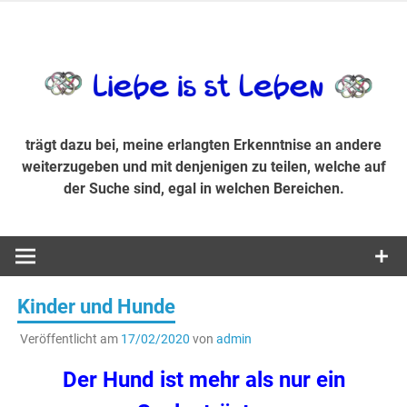
Zum
Inhalt
trägt dazu bei, diese mir erlangte Erkenntnis an andere
LiebeIsstLe
springen
weiterzugeben und mit denjenigen zu teilen, welche auf der
Suche sind, egal in welchen Bereichen.
trägt dazu bei, meine erlangten Erkenntnise an andere
weiterzugeben und mit denjenigen zu teilen, welche auf
der Suche sind, egal in welchen Bereichen.
Kinder und Hunde
Veröffentlicht am
17/02/2020
von
admin
Der Hund ist mehr als nur ein