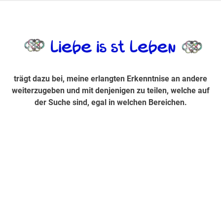
Zum
Inhalt
trägt dazu bei, diese mir erlangte Erkenntnis an andere
LiebeIsstLe
springen
weiterzugeben und mit denjenigen zu teilen, welche auf der
Suche sind, egal in welchen Bereichen.
trägt dazu bei, meine erlangten Erkenntnise an andere
weiterzugeben und mit denjenigen zu teilen, welche auf
der Suche sind, egal in welchen Bereichen.