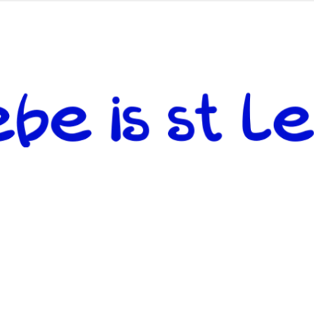
 andere weiterzugeben und mit denjenigen zu teilen, welche auf d