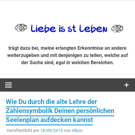
Zum
Inhalt
trägt dazu bei, diese mir erlangte Erkenntnis an andere
LiebeIsstLe
springen
weiterzugeben und mit denjenigen zu teilen, welche auf der
Suche sind, egal in welchen Bereichen.
trägt dazu bei, meine erlangten Erkenntnise an andere
weiterzugeben und mit denjenigen zu teilen, welche auf
der Suche sind, egal in welchen Bereichen.
Wie Du durch die alte Lehre der
Zahlensymbolik Deinen persönlichen
Seelenplan aufdecken kannst
Veröffentlicht am
18/09/2019
von
Allure