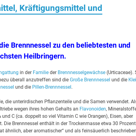
tel, Kräftigungsmittel und
 die Brennnessel zu den beliebtesten und
ichsten Heilbringern.
ngattung
in der
Familie
der
Brennnesselgewächse
(Urticaceae). 
ezu überall anzutreffen sind die
Große Brennnessel
und die
Kle
nnessel
und die
Pillen-Brennnessel
.
e, die unterirdischen Pflanzenteile und die Samen verwendet. Al
triebe wegen ihres hohen Gehalts an
Flavonoiden
, Mineralstoff
A und C (ca. doppelt so viel Vitamin C wie Orangen), Eisen, aber
. Die Brennnessel enthält in der Trockenmasse etwa 30 Prozent
t ähnlich, aber aromatischer“
und als feinsäuerlich beschrieben