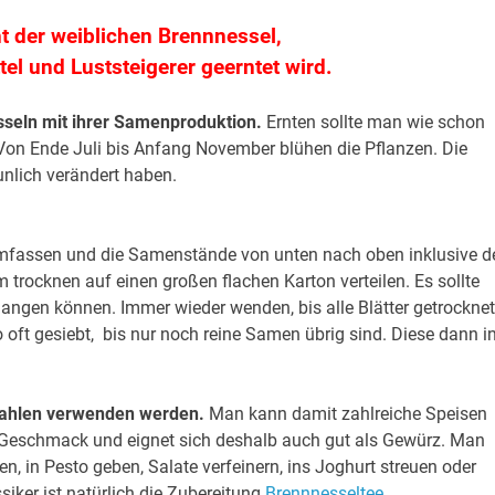
ht der weiblichen Brennnessel,
tel und Luststeigerer geerntet wird.
sseln mit ihrer Samenproduktion.
Ernten sollte man wie schon
 Von Ende Juli bis Anfang November blühen die Pflanzen. Die
nlich verändert haben.
mfassen und die Samenstände von unten nach oben inklusive d
trocknen auf einen großen flachen Karton verteilen. Es sollte
langen können. Immer wieder wenden, bis alle Blätter getrocknet
oft gesiebt, bis nur noch reine Samen übrig sind. Diese dann i
ahlen verwenden werden.
Man kann damit zahlreiche Speisen
n Geschmack und eignet sich deshalb auch gut als Gewürz. Man
, in Pesto geben, Salate verfeinern, ins Joghurt streuen oder
iker ist natürlich die Zubereitung
Brennnesseltee
.