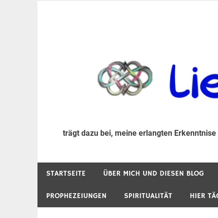
Zum
Inhalt
trägt dazu bei, diese mir erlangte Erkenntnis an
LiebeIsstLeben
springen
trägt dazu bei, meine erlangten Erkenntnise
STARTSEITE
ÜBER MICH UND DIESEN BLOG
PROPHEZEIUNGEN
SPIRITUALITÄT
HIER TÄ