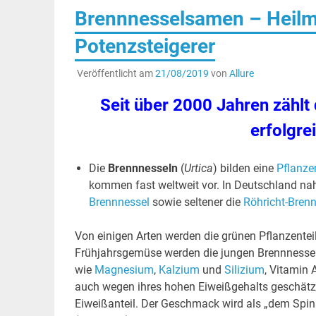
Brennnesselsamen – Heilmit
Potenzsteigerer
Veröffentlicht am
21/08/2019
von
Allure
Seit über 2000 Jahren zählt
erfolgre
Die
Brennnesseln
(
Urtica
) bilden eine
Pflanze
kommen fast weltweit vor. In Deutschland nah
Brennnessel
sowie seltener die
Röhricht-Bren
Von einigen Arten werden die grünen Pflanzenteil
Frühjahrsgemüse werden die jungen Brennnessel
wie
Magnesium
,
Kalzium
und
Silizium
, Vitamin 
auch wegen ihres hohen Eiweißgehalts geschätzt
Eiweißanteil. Der Geschmack wird als „dem Spina