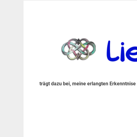
Zum
Inhalt
trägt dazu bei, diese mir erlangte Erkenntnis an
LiebeIsstLeben
springen
trägt dazu bei, meine erlangten Erkenntnise