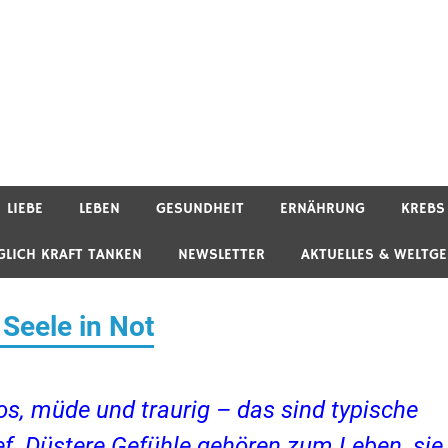
LIEBE
LEBEN
GESUNDHEIT
ERNÄHRUNG
KREBS
GLICH KRAFT TANKEN
NEWSLETTER
AKTUELLES & WELTG
Seele in Not
os, müde und traurig – das sind typische
ef. Düstere Gefühle gehören zum Leben, sie